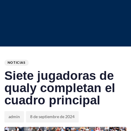
Author
Published
PUBLISHED
on:
IN:
NOTICIAS
Siete jugadoras de
qualy completan el
cuadro principal
admin
8 de septiembre de 2024