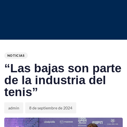
Author
Published
PUBLISHED
on:
IN:
NOTICIAS
“Las bajas son parte
de la industria del
tenis”
admin
8 de septiembre de 2024