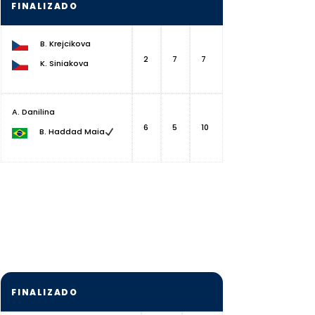
FINALIZADO
B. Krejcikova
2
7
7
K. Siniakova
A. Danilina
6
5
10
B. Haddad Maia
FINALIZADO