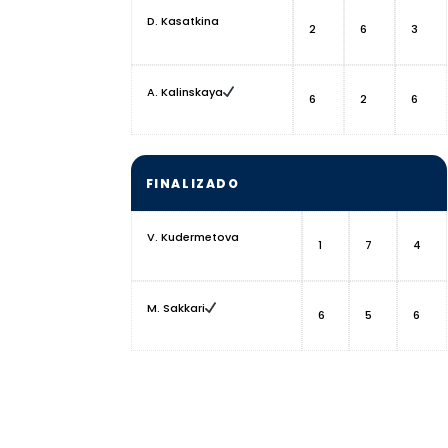
D. Kasatkina
2
6
3
A. Kalinskaya
6
2
6
FINALIZADO
V. Kudermetova
1
7
4
M. Sakkari
6
5
6