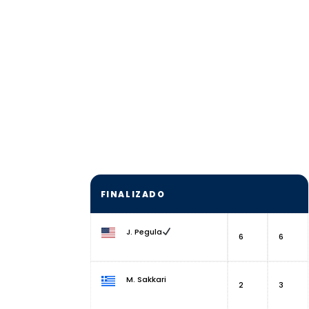
FINALIZADO
J. Pegula
6
6
M. Sakkari
2
3