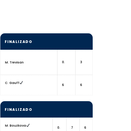
FINALIZADO
0.
3
M. Trevisan
C. Gauff
6
6
FINALIZADO
M. Bouzkova
0.
7
6