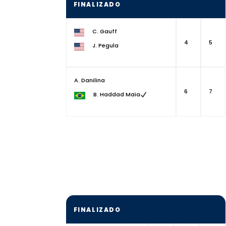
FINALIZADO
C. Gauff
4
5
J. Pegula
A. Danilina
6
7
B. Haddad Maia
FINALIZADO