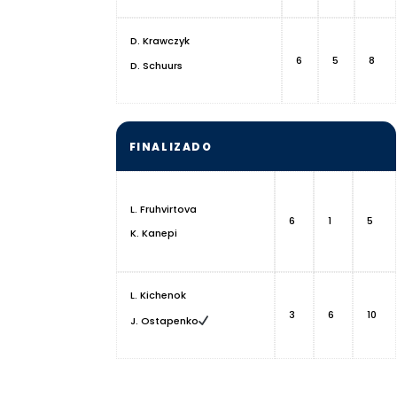
D. Krawczyk
6
5
8
D. Schuurs
FINALIZADO
L. Fruhvirtova
6
1
5
K. Kanepi
L. Kichenok
3
6
10
J. Ostapenko