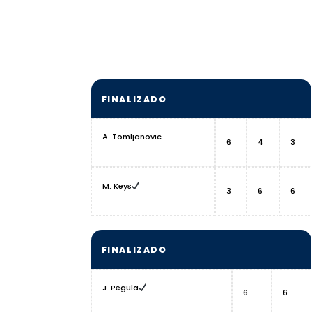
FINALIZADO
A. Tomljanovic
6
4
3
M. Keys
3
6
6
FINALIZADO
J. Pegula
6
6