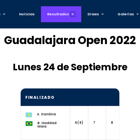
o
Noticias
Resultados
Draws
Galerías
Guadalajara Open 2022
Lunes 24 de Septiembre
FINALIZADO
A. Danilina
6(4)
7
8
B. Haddad
Maia