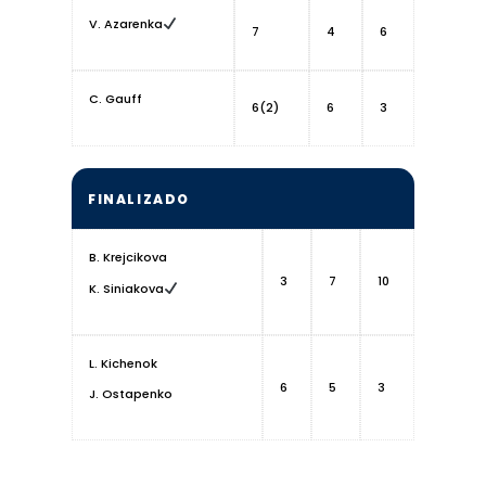
V. Azarenka
7
4
6
C. Gauff
6(2)
6
3
FINALIZADO
B. Krejcikova
3
7
10
K. Siniakova
L. Kichenok
6
5
3
J. Ostapenko