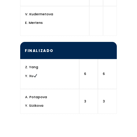
V. Kudermetova
E. Mertens
FINALIZADO
Z. Yang
6
6
Y. Xu
A. Potapova
3
3
Y. Sizikova