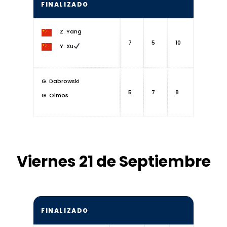
FINALIZADO
Z. Yang
7
5
10
Y. Xu
G. Dabrowski
5
7
8
G. Olmos
Viernes 21 de Septiembre
FINALIZADO