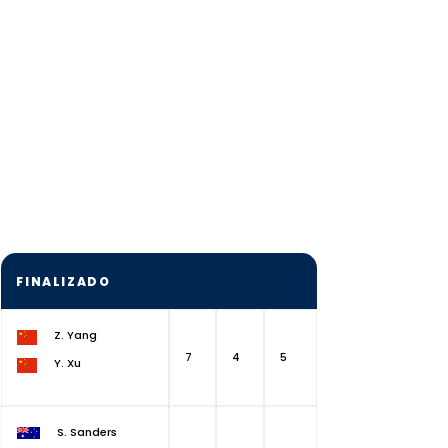
FINALIZADO
Z. Yang
7
4
5
Y. Xu
S. Sanders