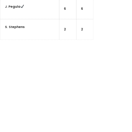
J. Pegula
6
6
S. Stephens
2
2