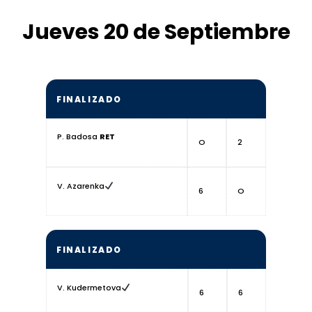
Jueves 20 de Septiembre
FINALIZADO
P. Badosa
RET
O
2
V. Azarenka
6
O
FINALIZADO
V. Kudermetova
6
6