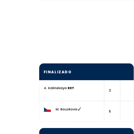
FINALIZADO
A. Kalinskaya
RET
2
M. Bouzkova
5