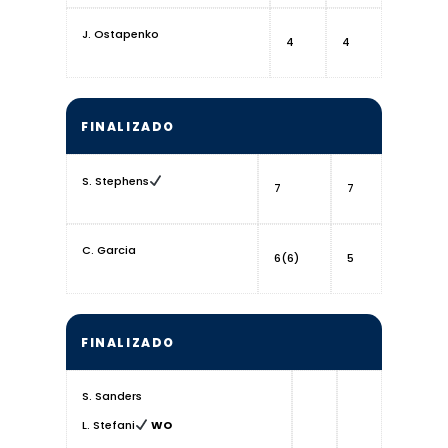
J. Ostapenko
4
4
FINALIZADO
S. Stephens
7
7
C. Garcia
6(6)
5
FINALIZADO
S. Sanders
L. Stefani
WO