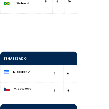
5
6
10
L. Stefani
FINALIZADO
M. Sakkari
7
6
M. Bouzkova
5
4