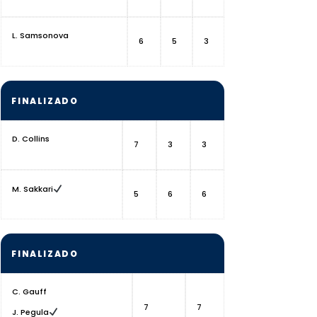
L. Samsonova
6
5
3
FINALIZADO
D. Collins
7
3
3
M. Sakkari
5
6
6
FINALIZADO
C. Gauff
7
7
J. Pegula