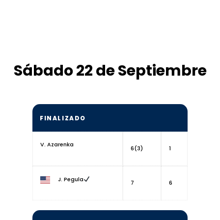
Sábado 22 de Septiembre
FINALIZADO
V. Azarenka
6(3)
1
J. Pegula
7
6