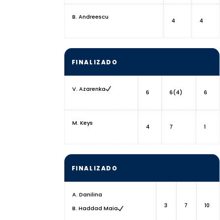
B. Andreescu
4
4
FINALIZADO
V. Azarenka
6
6(4)
6
M. Keys
4
7
1
FINALIZADO
A. Danilina
3
7
10
B. Haddad Maia