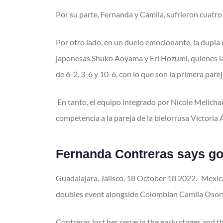
Por su parte, Fernanda y Camila, sufrieron cuatro 
Por otro lado, en un duelo emocionante, la dupla
japonesas Shuko Aoyama y Eri Hozumi, quienes las
de 6-2, 3-6 y 10-6, con lo que son la primera pareja
En tanto, el equipo integrado por Nicole Melichar-
competencia a la pareja de la bielorrusa Victori
Fernanda Contreras says go
Guadalajara, Jalisco, 18 October 18 2022.- Mexica
doubles event alongside Colombian Camila Osorio.
Contreras lost her serve in the early stages and