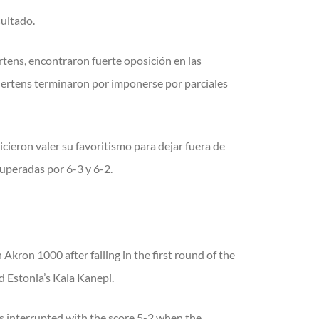
sultado.
tens, encontraron fuerte oposición en las
 Mertens terminaron por imponerse por parciales
icieron valer su favoritismo para dejar fuera de
uperadas por 6-3 y 6-2.
kron 1000 after falling in the first round of the
 Estonia’s Kaia Kanepi.
as interrupted with the score 5-2 when the