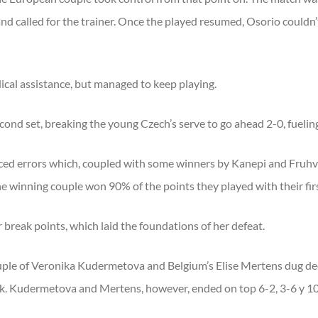
 called for the trainer. Once the played resumed, Osorio couldn’
ical assistance, but managed to keep playing.
cond set, breaking the young Czech’s serve to go ahead 2-0, fueli
rced errors which, coupled with some winners by Kanepi and Fruhv
 winning couple won 90% of the points they played with their firs
 break points, which laid the foundations of her defeat.
ouple of Veronika Kudermetova and Belgium’s Elise Mertens dug d
. Kudermetova and Mertens, however, ended on top 6-2, 3-6 y 10-6