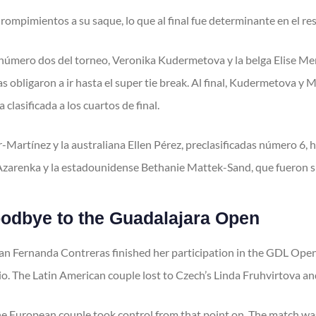
rompimientos a su saque, lo que al final fue determinante en el re
 número dos del torneo, Veronika Kudermetova y la belga Elise Mer
 obligaron a ir hasta el super tie break. Al final, Kudermetova y
 clasificada a los cuartos de final.
Martínez y la australiana Ellen Pérez, preclasificadas número 6, h
a Azarenka y la estadounidense Bethanie Mattek-Sand, que fueron s
odbye to the Guadalajara Open
n Fernanda Contreras finished her participation in the GDL Open A
 The Latin American couple lost to Czech’s Linda Fruhvirtova and
 the European couple took control from that point on. The match w