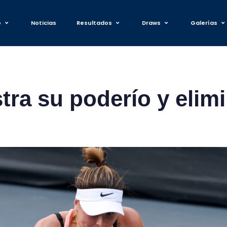
o
Noticias
Resultados
Draws
Galerías
ra su poderío y elimi