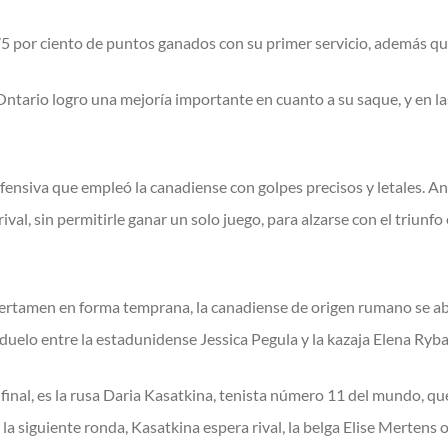
5 por ciento de puntos ganados con su primer servicio, además que
 Ontario logro una mejoría importante en cuanto a su saque, y en 
a ofensiva que empleó la canadiense con golpes precisos y letales.
 rival, sin permitirle ganar un solo juego, para alzarse con el triu
ertamen en forma temprana, la canadiense de origen rumano se abr
duelo entre la estadunidense Jessica Pegula y la kazaja Elena Ryba
inal, es la rusa Daria Kasatkina, tenista número 11 del mundo, que
n la siguiente ronda, Kasatkina espera rival, la belga Elise Merten