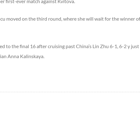
her first-ever match against Kvitova.
cu moved on the third round, where she will wait for the winner 
 to the final 16 after cruising past China’s Lin Zhu 6-1, 6-2 y just
sian Anna Kalinskaya.