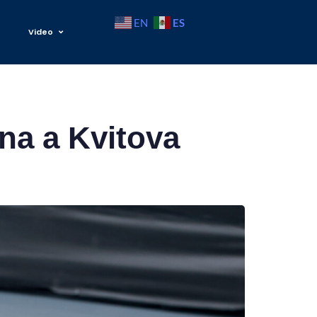
ES
EN
Video
na a Kvitova