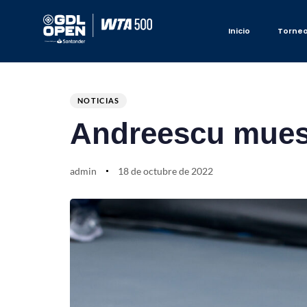
Inicio
Torne
Author
Published
PUBLISHED
on:
IN:
NOTICIAS
Andreescu muest
admin
18 de octubre de 2022