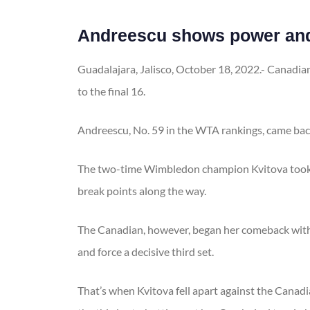
Andreescu shows power and
Guadalajara, Jalisco, October 18, 2022.- Canadi
to the final 16.
Andreescu, No. 59 in the WTA rankings, came back 
The two-time Wimbledon champion Kvitova took cont
break points along the way.
The Canadian, however, began her comeback with a 
and force a decisive third set.
That’s when Kvitova fell apart against the Canad