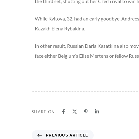
the third set, shutting out her Czech rival to win 
While Kvitova, 32, had an early goodbye, Andrees
Kazakh Elena Rybakina.
In other result, Russian Daria Kasatkina also moved
face either Belgium’s Elise Mertens or fellow Rus
SHARE ON
PREVIOUS ARTICLE