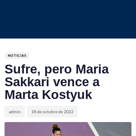
Author
Published
PUBLISHED
on:
IN:
NOTICIAS
Sufre, pero Maria
Sakkari vence a
Marta Kostyuk
admin
18 de octubre de 2022