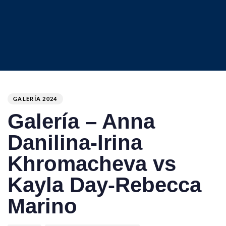
Author
Published
PUBLISHED
on:
IN:
GALERÍA 2024
Galería – Anna
Danilina-Irina
Khromacheva vs
Kayla Day-Rebecca
Marino