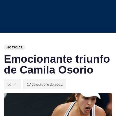
Author
Published
PUBLISHED
on:
IN:
NOTICIAS
Emocionante triunfo
de Camila Osorio
admin
17 de octubre de 2022