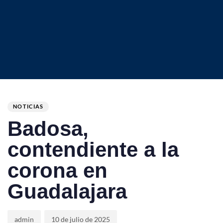
Author
Published
PUBLISHED
on:
IN:
NOTICIAS
Badosa,
contendiente a la
corona en
Guadalajara
admin
10 de julio de 2025