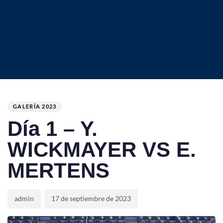
Author
Published
PUBLISHED
on:
IN:
GALERÍA 2023
Día 1 – Y.
WICKMAYER VS E.
MERTENS
admin
17 de septiembre de 2023