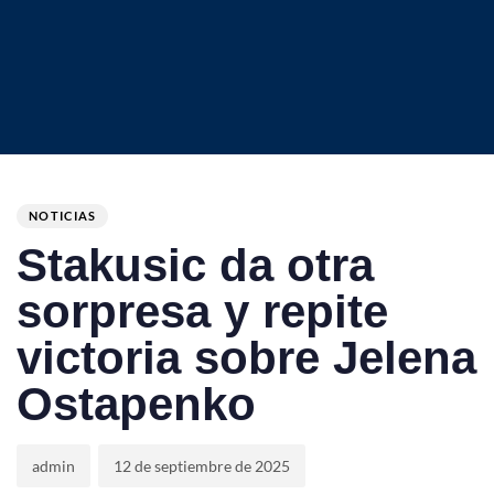
Author
Published
PUBLISHED
on:
IN:
NOTICIAS
Stakusic da otra
sorpresa y repite
victoria sobre Jelena
Ostapenko
admin
12 de septiembre de 2025