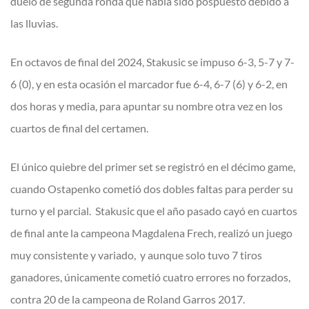
duelo de segunda ronda que había sido pospuesto debido a
las lluvias.
En octavos de final del 2024, Stakusic se impuso 6-3, 5-7 y 7-
6 (0), y en esta ocasión el marcador fue 6-4, 6-7 (6) y 6-2, en
dos horas y media, para apuntar su nombre otra vez en los
cuartos de final del certamen.
El único quiebre del primer set se registró en el décimo game,
cuando Ostapenko cometió dos dobles faltas para perder su
turno y el parcial. Stakusic que el año pasado cayó en cuartos
de final ante la campeona Magdalena Frech, realizó un juego
muy consistente y variado, y aunque solo tuvo 7 tiros
ganadores, únicamente cometió cuatro errores no forzados,
contra 20 de la campeona de Roland Garros 2017.