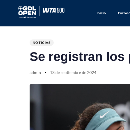
Inicio
Torne
Author
Published
PUBLISHED
on:
IN:
NOTICIAS
Se registran los
admin
13 de septiembre de 2024