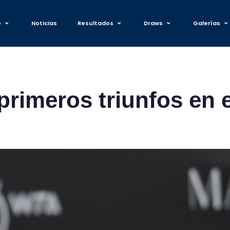
o
Noticias
Resultados
Draws
Galerías
 primeros triunfos en 