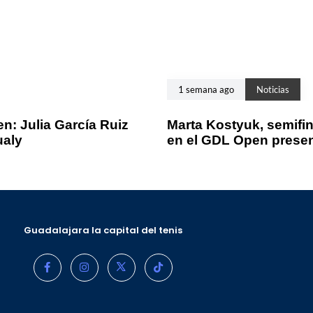
1 semana ago
Noticias
n: Julia García Ruiz
Marta Kostyuk, semifin
ualy
en el GDL Open prese
Guadalajara la capital del tenis