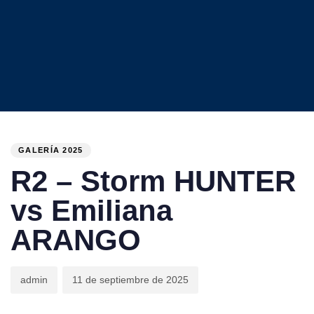
PUBLISHED
Author
Published
IN:
on:
GALERÍA 2025
R2 – Storm HUNTER
vs Emiliana
ARANGO
admin
11 de septiembre de 2025