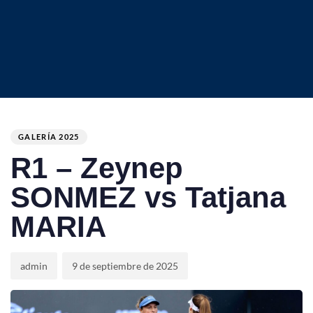
Author
Published
PUBLISHED
on:
IN:
GALERÍA 2025
R1 – Zeynep
SONMEZ vs Tatjana
MARIA
admin
9 de septiembre de 2025