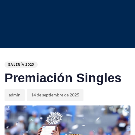
Author
Published
PUBLISHED
on:
IN:
GALERÍA 2025
Premiación Singles
admin
14 de septiembre de 2025