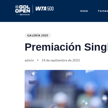
Inicio
Torne
Author
Published
PUBLISHED
on:
IN:
GALERÍA 2025
Premiación Sing
admin
14 de septiembre de 2025