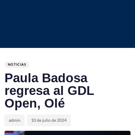
Author
Published
PUBLISHED
on:
IN:
NOTICIAS
Paula Badosa
regresa al GDL
Open, Olé
admin
10 de julio de 2024