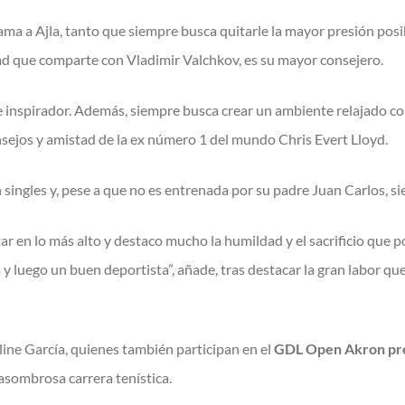
ma a Ajla, tanto que siempre busca quitarle la mayor presión pos
ad que comparte con Vladimir Valchkov, es su mayor consejero.
e inspirador. Además, siempre busca crear un ambiente relajado con
nsejos y amistad de la ex número 1 del mundo Chris Evert Lloyd.
 singles y, pese a que no es entrenada por su padre Juan Carlos, 
tar en lo más alto y destaco mucho la humildad y el sacrificio que 
 y luego un buen deportista”, añade, tras destacar la gran labor q
line García, quienes también participan en el
GDL Open Akron pre
asombrosa carrera tenística.