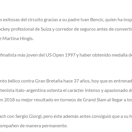
s exitosas del circuito gracias a su padre Ivan Bencic, quien ha i
 hockey profesional de Suiza y corredor de seguros antes de conver
e Martina Hingis.
ofinalista más joven del US Open 1997 y haber obtenido medalla de
iento bélico contra Gran Bretaña hace 37 años, hoy que es entrenad
 tenista italo-argentina ostenta el carácter intenso y apasionado 
 en 2018 su mejor resultado en torneos de Grand Slam al llegar a l
ch con Sergio Giorgi, pero éste además antes consiguió que a su h
a acompañen de manera permanente.