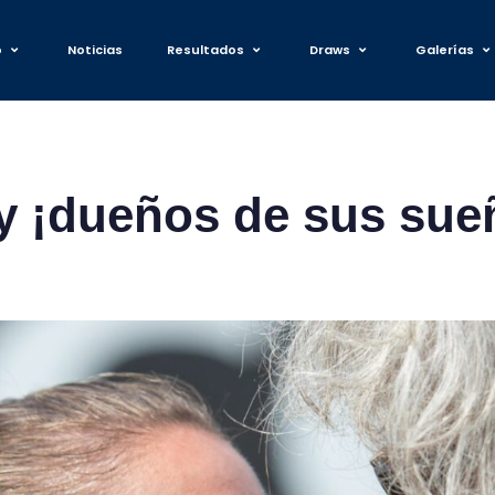
o
Noticias
Resultados
Draws
Galerías
y ¡dueños de sus sueñ