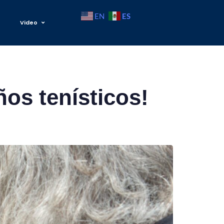
ES
EN
Video
os tenísticos!