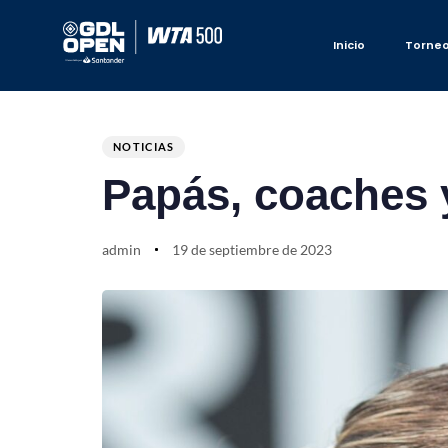
Inicio
Torne
Author
Published
PUBLISHED
on:
IN:
NOTICIAS
Papás, coaches 
admin
19 de septiembre de 2023