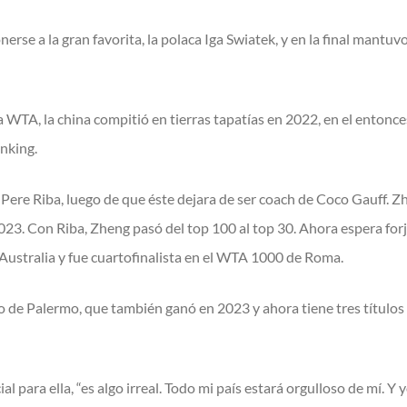
e a la gran favorita, la polaca Iga Swiatek, y en la final mantuvo 
la WTA, la china compitió en tierras tapatías en 2022, en el enton
anking.
 Pere Riba, luego de que éste dejara de ser coach de Coco Gauff. Z
3. Con Riba, Zheng pasó del top 100 al top 30. Ahora espera forja
 Australia y fue cuartofinalista en el WTA 1000 de Roma.
o de Palermo, que también ganó en 2023 y ahora tiene tres título
 para ella, “es algo irreal. Todo mi país estará orgulloso de mí. Y yo