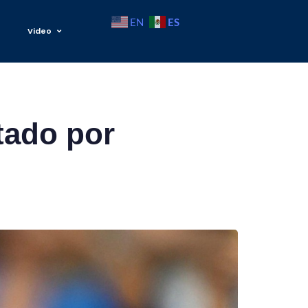
ES
EN
Video
tado por