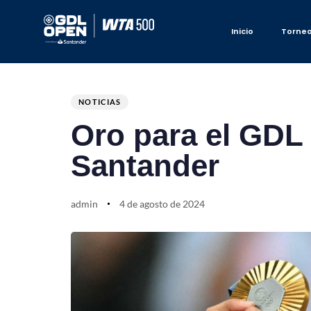
Inicio
Torne
Author
Published
PUBLISHED
on:
IN:
NOTICIAS
Oro para el GD
Santander
admin
4 de agosto de 2024