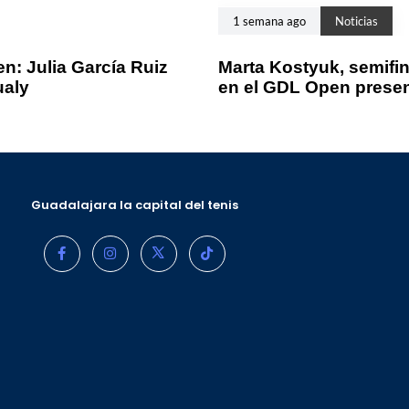
1 semana ago
Noticias
n: Julia García Ruiz
Marta Kostyuk, semifin
ualy
en el GDL Open prese
Guadalajara la capital del tenis