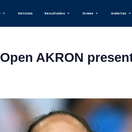
o
Noticias
Resultados
Draws
Galerías
L Open AKRON presen