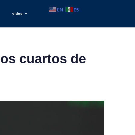
ES
EN
Video
los cuartos de