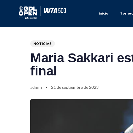
Inicio
Torne
Author
Published
PUBLISHED
on:
IN:
NOTICIAS
Maria Sakkari es
final
admin
21 de septiembre de 2023