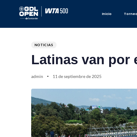
Inicio
Torne
Author
Published
PUBLISHED
on:
IN:
NOTICIAS
Latinas van por 
admin
11 de septiembre de 2025