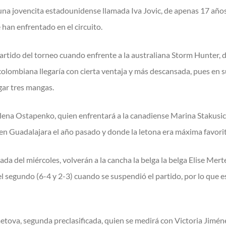
 una jovencita estadounidense llamada Iva Jovic, de apenas 17 año
han enfrentado en el circuito.
rtido del torneo cuando enfrente a la australiana Storm Hunter, 
colombiana llegaría con cierta ventaja y más descansada, pues en s
gar tres mangas.
elena Ostapenko, quien enfrentará a la canadiense Marina Stakusic,
en Guadalajara el año pasado y donde la letona era máxima favorit
rnada del miércoles, volverán a la cancha la belga la belga Elise Mer
el segundo (6-4 y 2-3) cuando se suspendió el partido, por lo que es
tova, segunda preclasificada, quien se medirá con Victoria Jiméne