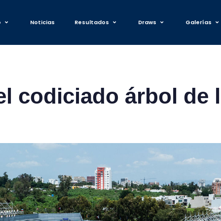
o
Noticias
Resultados
Draws
Galerías
el codiciado árbol de l