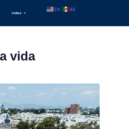
ES
EN
Video
a vida