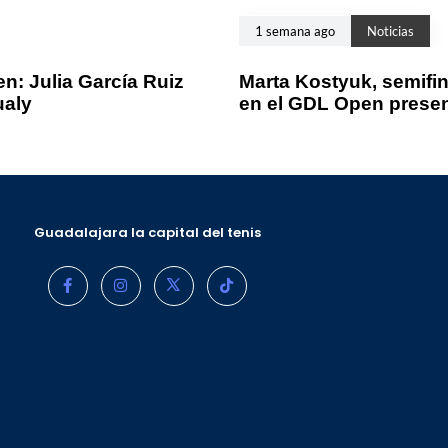
1 semana ago
Noticias
n: Julia García Ruiz
Marta Kostyuk, semifin
ualy
en el GDL Open prese
Guadalajara la capital del tenis