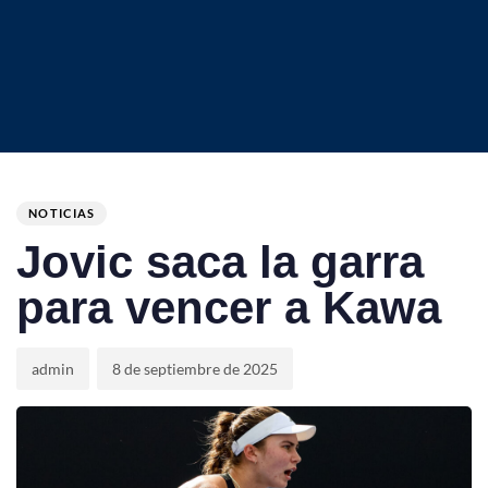
Author
Published
PUBLISHED
on:
IN:
NOTICIAS
Jovic saca la garra
para vencer a Kawa
admin
8 de septiembre de 2025