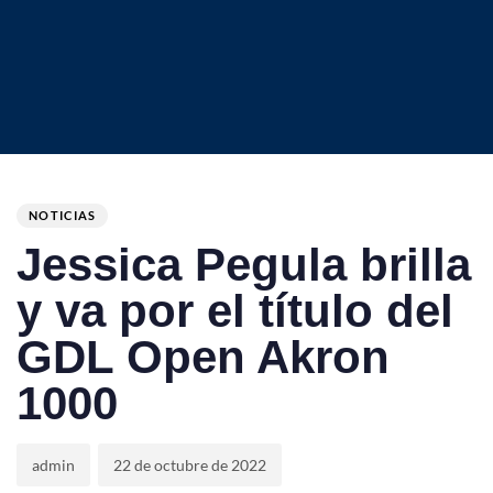
Author
Published
PUBLISHED
on:
IN:
NOTICIAS
Jessica Pegula brilla
y va por el título del
GDL Open Akron
1000
admin
22 de octubre de 2022