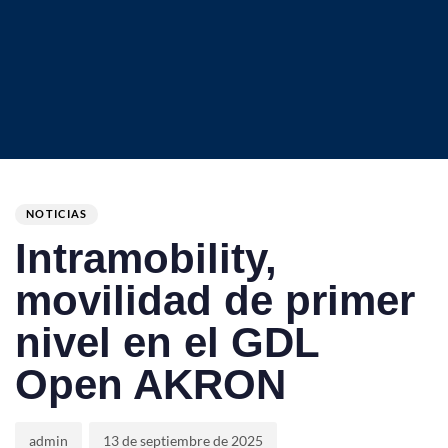
Author
Published
PUBLISHED
on:
IN:
NOTICIAS
Intramobility,
movilidad de primer
nivel en el GDL
Open AKRON
admin
13 de septiembre de 2025