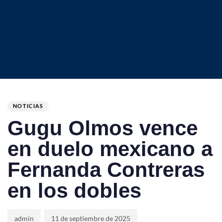
Author
Published
PUBLISHED
on:
IN:
NOTICIAS
Gugu Olmos vence
en duelo mexicano a
Fernanda Contreras
en los dobles
admin
11 de septiembre de 2025