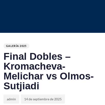
Author
Published
PUBLISHED
on:
IN:
GALERÍA 2025
Final Dobles –
Kromacheva-
Melichar vs Olmos-
Sutjiadi
admin
14 de septiembre de 2025