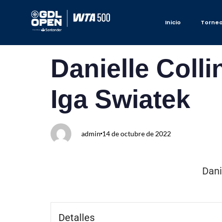
Inicio
Torne
Author
Published
PUBLISHED
Danielle Colli
on:
IN:
Iga Swiatek
admin
14 de octubre de 2022
Dani
Detalles