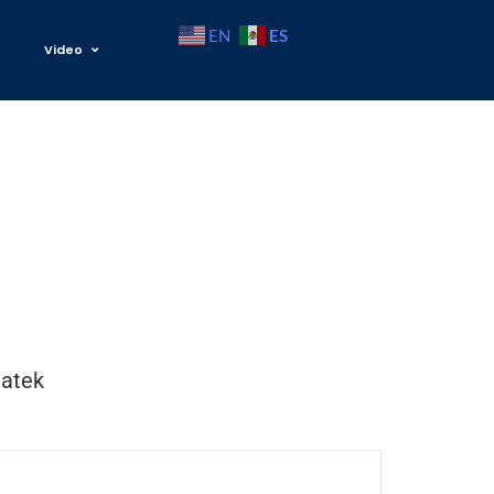
ES
EN
Video
iatek