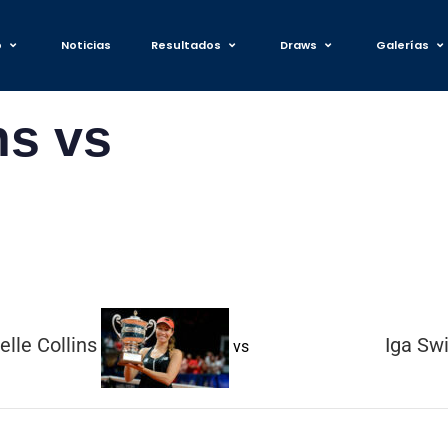
o
Noticias
Resultados
Draws
Galerías
ns vs
elle Collins
Iga Sw
vs