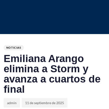
Author
Published
PUBLISHED
on:
IN:
NOTICIAS
Emiliana Arango
elimina a Storm y
avanza a cuartos de
final
admin
11 de septiembre de 2025