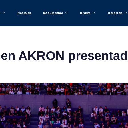
o
Noticias
Resultados
Draws
Galerías
pen AKRON presentad