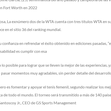
 en Fort Worth en 2022
osa, La exnúmero dos de la WTA cuenta con tres títulos WTA en su
e en el sitio 36 del ranking mundial.
 confianza en refrendar el éxito obtenido en ediciones pasadas, “el
abilidad es cumplir con esa
o posible para lograr que se lleven la mejor de las experiencias, 
pasar momentos muy agradables, sin perder detalle del desarrollo 
ro es fomentar y apoyar el tenis femenil, segundo realizar los m
ca de todo el mundo. El torneo será transmitido a más de 140 paí
 Santoscoy Jr., CEO de GS Sports Management