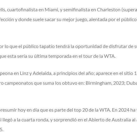
ls, cuartofinalista en Miami, y semifinalista en Charleston (supera
erfección y donde suele sacar su mejor juego, alentada por el públ
r lo que el público tapatío tendrá la oportunidad de disfrutar de 
 que esta sería su última temporada en el tour de la WTA.
eona en Linz y Adelaida, a principios del año; aparece en el sitio
tro campeonatos que suma los obtuvo en: Birmingham, 2023; Dub
resumir hoy en día que es parte del top 20 de la WTA. En 2024 ha t
egó a la cuarta ronda, y sorprendió en el Abierto de Australia al a
5.