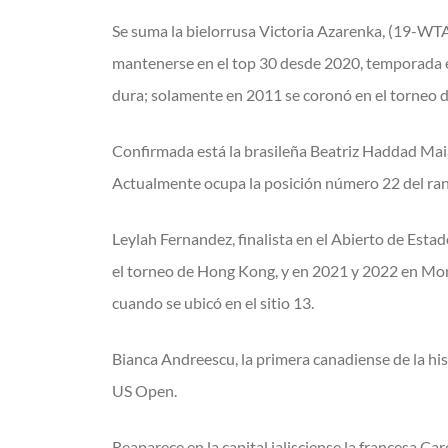
Se suma la bielorrusa Victoria Azarenka, (19-WTA
mantenerse en el top 30 desde 2020, temporada e
dura; solamente en 2011 se coronó en el torneo de
Confirmada está la brasileña Beatriz Haddad Maia,
Actualmente ocupa la posición número 22 del ranki
Leylah Fernandez, finalista en el Abierto de Esta
el torneo de Hong Kong, y en 2021 y 2022 en Mont
cuando se ubicó en el sitio 13.
Bianca Andreescu, la primera canadiense de la hi
US Open.
Reaparece en la capital jalisciense la francesa C