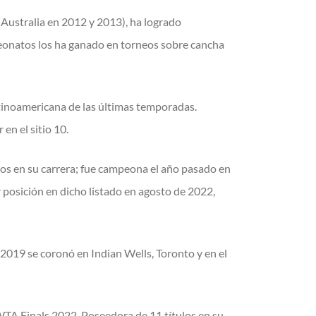
 Australia en 2012 y 2013), ha logrado
peonatos los ha ganado en torneos sobre cancha
atinoamericana de las últimas temporadas.
en el sitio 10.
ulos en su carrera; fue campeona el año pasado en
 posición en dicho listado en agosto de 2022,
2019 se coronó en Indian Wells, Toronto y en el
 WTA Finals 2022. Poseedora de 11 títulos en su