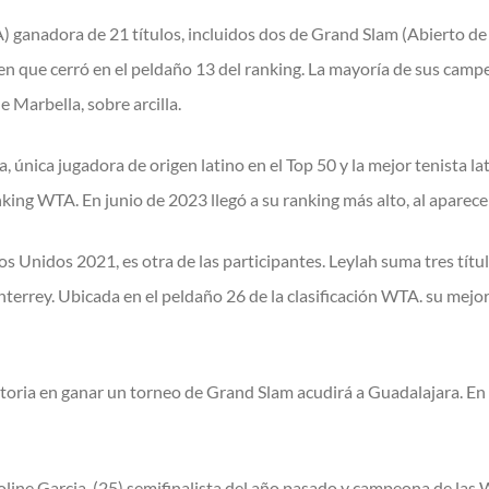
) ganadora de 21 títulos, incluidos dos de Grand Slam (Abierto de
n que cerró en el peldaño 13 del ranking. La mayoría de sus cam
 Marbella, sobre arcilla.
 única jugadora de origen latino en el Top 50 y la mejor tenista l
ng WTA. En junio de 2023 llegó a su ranking más alto, al aparecer 
dos Unidos 2021, es otra de las participantes. Leylah suma tres tít
errey. Ubicada en el peldaño 26 de la clasificación WTA. su mejor
storia en ganar un torneo de Grand Slam acudirá a Guadalajara. En 
aroline Garcia, (25) semifinalista del año pasado y campeona de las