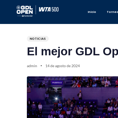
Inicio
Torne
Author
Published
PUBLISHED
on:
IN:
NOTICIAS
El mejor GDL O
admin
14 de agosto de 2024