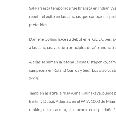
Sakkari esta temporada fue finalista en Indian Wel
repetir el éxito en las canchas que conoce a la p
preferidas.
Danielle Collins hace su debut en el GDL Open, po
a las canchas, ya que a principios de año anunció
A ellas se suman la letona Jelena Ostapenko, camp
campeona en Roland Garros y Seúl. Los otro cua
2019.
También asistirá la rusa Anna Kalinskaya, puede p
Berlín y Dubai. Además, en el WTA 1000 de Miami ll
ranking de su carrera, al colocarse en el peldaño 1