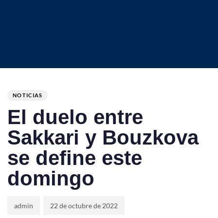
Author
Published
PUBLISHED
on:
IN:
NOTICIAS
El duelo entre
Sakkari y Bouzkova
se define este
domingo
admin
22 de octubre de 2022