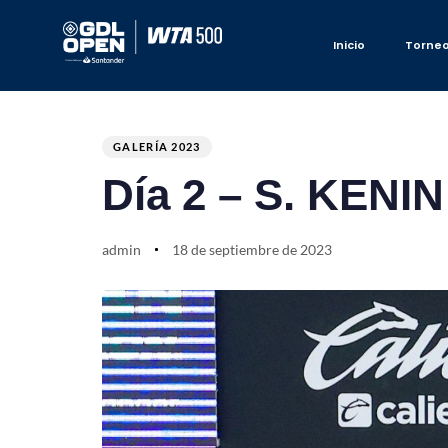
Inicio
Torne
Author
Published
PUBLISHED
on:
IN:
GALERÍA 2023
Día 2 – S. KENI
admin
18 de septiembre de 2023