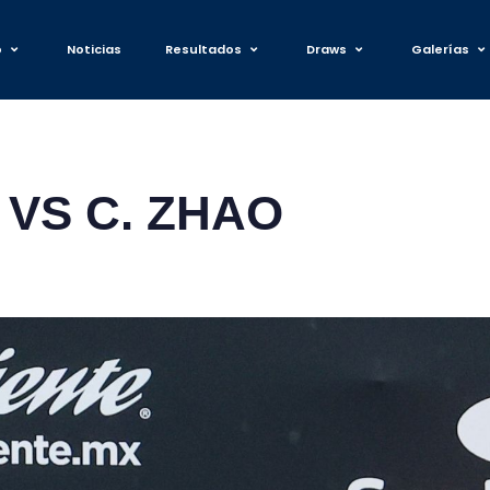
o
Noticias
Resultados
Draws
Galerías
N VS C. ZHAO