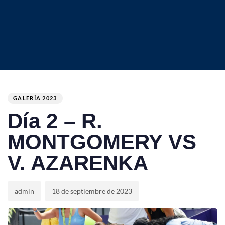
Author
Published
PUBLISHED
on:
IN:
GALERÍA 2023
Día 2 – R.
MONTGOMERY VS
V. AZARENKA
admin
18 de septiembre de 2023