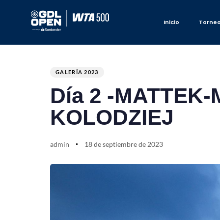
Inicio
Torne
Author
Published
PUBLISHED
on:
IN:
GALERÍA 2023
Día 2 -MATTEK
KOLODZIEJ
admin
18 de septiembre de 2023