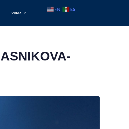
ES
EN
Video
LASNIKOVA-