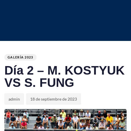
Author
Published
PUBLISHED
on:
IN:
GALERÍA 2023
Día 2 – M. KOSTYUK
VS S. FUNG
admin
18 de septiembre de 2023