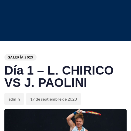
Author
Published
PUBLISHED
on:
IN:
GALERÍA 2023
Día 1 – L. CHIRICO
VS J. PAOLINI
admin
17 de septiembre de 2023