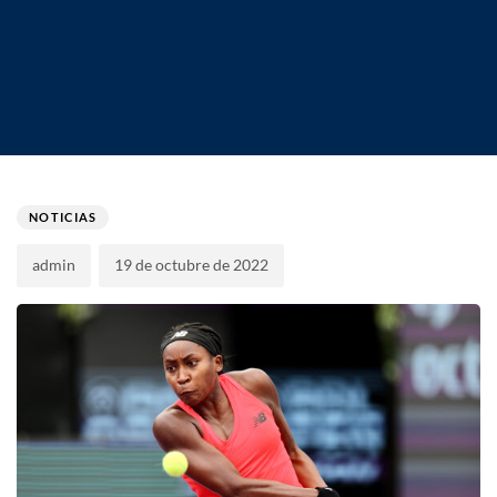
Author
Published
PUBLISHED
on:
IN:
NOTICIAS
admin
19 de octubre de 2022