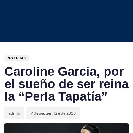
Author
Published
PUBLISHED
on:
IN:
NOTICIAS
Caroline Garcia, por
el sueño de ser reina
la “Perla Tapatía”
admin
7 de septiembre de 2023