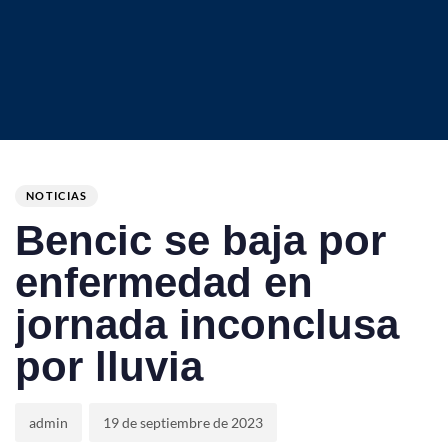
Author
Published
PUBLISHED
on:
IN:
NOTICIAS
Bencic se baja por
enfermedad en
jornada inconclusa
por lluvia
admin
19 de septiembre de 2023