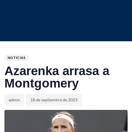
Author
Published
PUBLISHED
on:
IN:
NOTICIAS
Azarenka arrasa a
Montgomery
admin
18 de septiembre de 2023