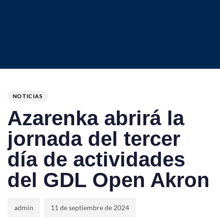
Author
Published
PUBLISHED
on:
IN:
NOTICIAS
Azarenka abrirá la
jornada del tercer
día de actividades
del GDL Open Akron
admin
11 de septiembre de 2024