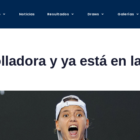
o
Noticias
Resultados
Draws
Galerías
ladora y ya está en la