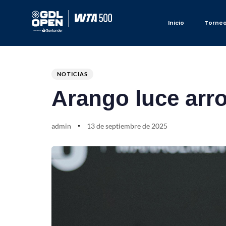
Inicio
Torne
Author
Published
PUBLISHED
on:
IN:
NOTICIAS
Arango luce arrol
admin
13 de septiembre de 2025