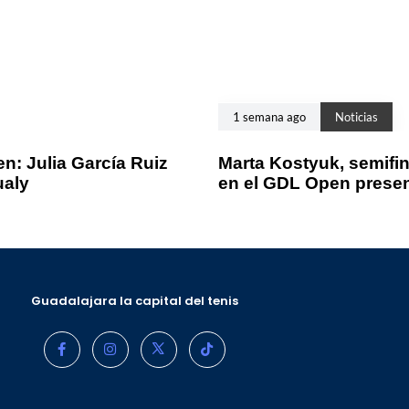
1 semana ago
Noticias
n: Julia García Ruiz
Marta Kostyuk, semifin
ualy
en el GDL Open prese
Guadalajara la capital del tenis