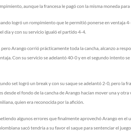
ompimiento, aunque la francesa le pagó con la misma moneda para i
uando logró un rompimiento que le permitió ponerse en ventaja 4-
 día y con su servicio igualó el partido 4-4.
ro Arango corrió prácticamente toda la cancha, alcanzo a respond
ntaja. Con su servicio se adelantó 40-0 y en el segundo intento se
undo set logró un break y con su saque se adelantó 2-0, pero la fr
pes desde el fondo de la cancha de Arango hacían mover una y otra v
iliana, quien era reconocida por la afición.
ometiendo algunos errores que finalmente aprovechó Arango en el 
colombiana sacó tendría a su favor el saque para sentenciar el jueg