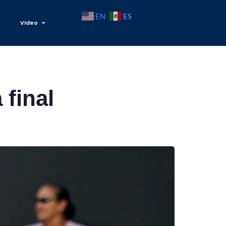
ES
EN
Video
 final