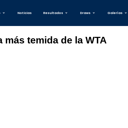
o
Noticias
Resultados
Draws
Galerías
a más temida de la WTA