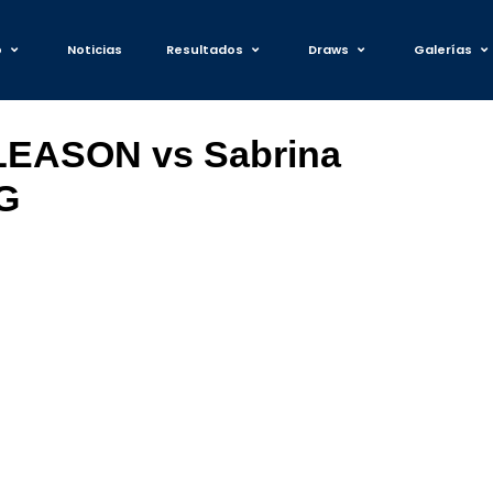
o
Noticias
Resultados
Draws
Galerías
LEASON vs Sabrina
G