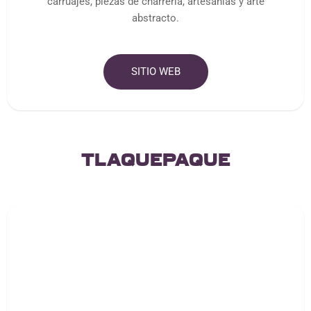
carruajes, piezas de charrería, artesanías y arte
abstracto.
SITIO WEB
Tlaquepaque