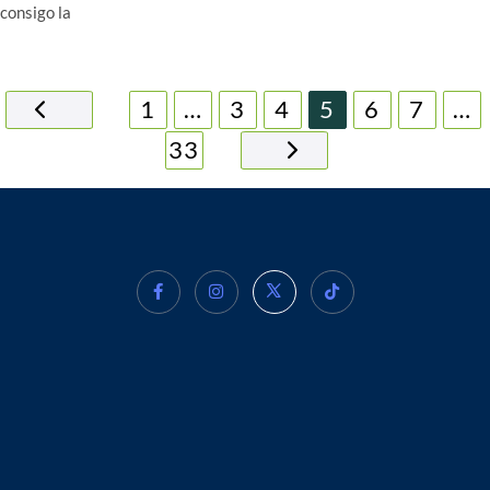
consigo la
1
…
3
4
5
6
7
…
33