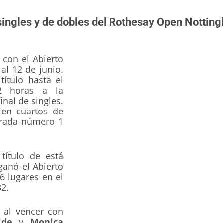
 singles y de dobles del Rothesay Open Nottin
con el Abierto
al 12 de junio.
título hasta el
2 horas a la
inal de singles.
 en cuartos de
rada número 1
título de está
anó el Abierto
6 lugares en el
32.
, al vencer con
ide
y
Monica