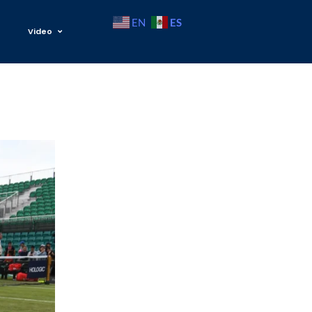
ES
EN
Video