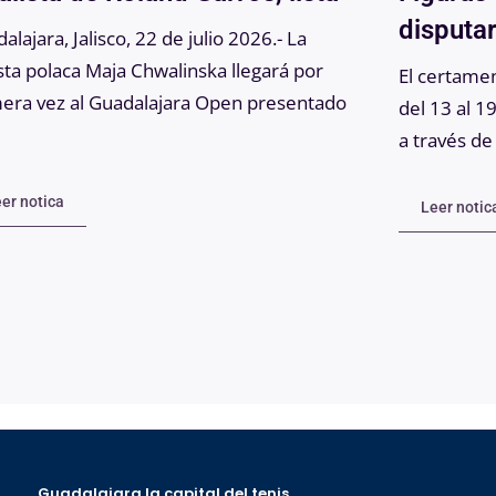
disputa
alajara, Jalisco, 22 de julio 2026.- La
sta polaca Maja Chwalinska llegará por
El certamen
era vez al Guadalajara Open presentado
del 13 al 1
a través de
er notica
Leer notic
Guadalajara la capital del tenis