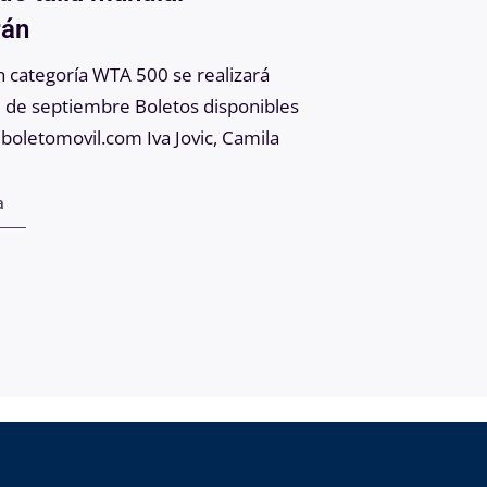
rán
nombre
 categoría WTA 500 se realizará
Guadalajara, Jalisc
9 de septiembre Boletos disponibles
rusa Anna Kalinska
 boletomovil.com Iva Jovic, Camila
Open presentado 
a
Leer notica