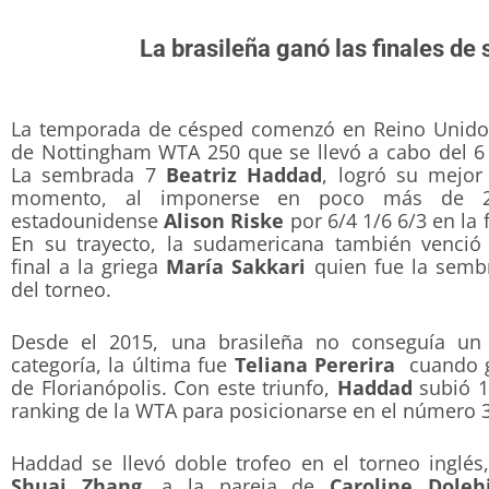
La brasileña ganó las finales de
La temporada de césped comenzó en Reino Unido 
de Nottingham WTA 250 que se llevó a cabo del 6 
La sembrada 7
Beatriz Haddad
, logró su mejor 
momento, al imponerse en poco más de 
estadounidense
Alison Riske
por 6/4 1/6 6/3 en la f
En su trayecto, la sudamericana también venció
final a la griega
María Sakkari
quien fue la semb
del torneo.
Desde el 2015, una brasileña no conseguía un 
categoría, la última fue
Teliana Pererira
cuando g
de Florianópolis. Con este triunfo,
Haddad
subió 1
ranking de la WTA para posicionarse en el número 
Haddad se llevó doble trofeo en el torneo inglés
Shuai Zhang
, a la pareja de
Caroline Doleh