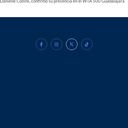
Danielle Collins, confirmó su presencia en el WTA 500 Guadalajara