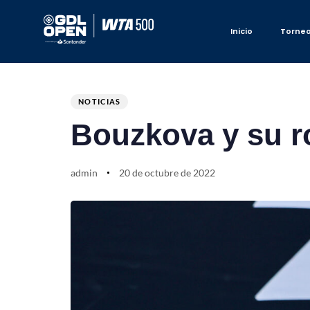
Inicio
Torne
Author
Published
PUBLISHED
on:
IN:
NOTICIAS
Bouzkova y su r
admin
20 de octubre de 2022