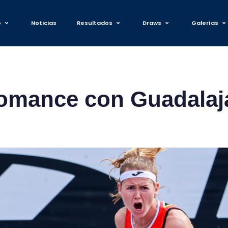
o
Noticias
Resultados
Draws
Galerías
omance con Guadalaj