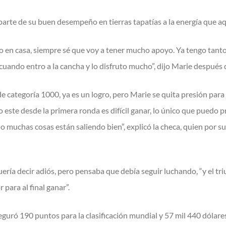
parte de su buen desempeño en tierras tapatías a la energía que aqu
 en casa, siempre sé que voy a tener mucho apoyo. Ya tengo tantos
uando entro a la cancha y lo disfruto mucho”, dijo Marie después de
e categoría 1000, ya es un logro, pero Marie se quita presión para
o este desde la primera ronda es difícil ganar, lo único que puedo
muchas cosas están saliendo bien”, explicó la checa, quien por su
uería decir adiós, pero pensaba que debía seguir luchando, “y el tr
para al final ganar”.
eguró 190 puntos para la clasificación mundial y 57 mil 440 dólare