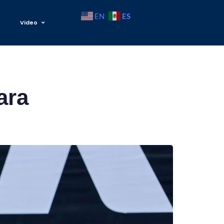
ES
EN
Video
ara