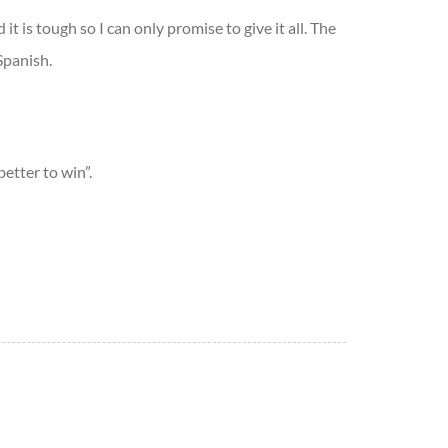
t is tough so I can only promise to give it all. The
Spanish.
etter to win”.