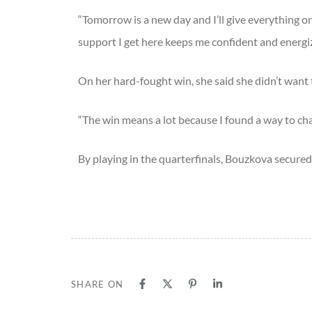
“Tomorrow is a new day and I’ll give everything onc
support I get here keeps me confident and energiz
On her hard-fought win, she said she didn’t want t
“The win means a lot because I found a way to cha
By playing in the quarterfinals, Bouzkova secured
SHARE ON