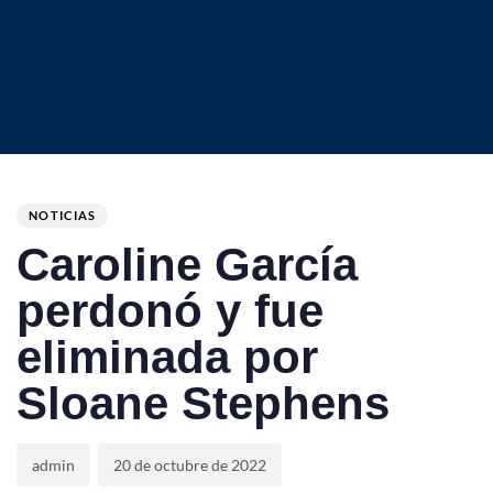
Author
Published
PUBLISHED
on:
IN:
NOTICIAS
Caroline García
perdonó y fue
eliminada por
Sloane Stephens
admin
20 de octubre de 2022